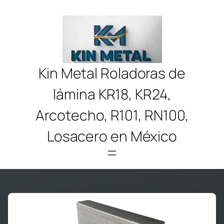
Saltar
al
contenido
Kin Metal Roladoras de
lámina KR18, KR24,
Arcotecho, R101, RN100,
Losacero en México