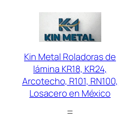
Saltar
al
contenido
Kin Metal Roladoras de
lámina KR18, KR24,
Arcotecho, R101, RN100,
Losacero en México