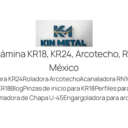
lámina KR18, KR24, Arcotecho, 
México
ora KR24
Roladora Arcotecho
Acanaladora RN1
KR18
Blog
Pinzas de inicio para KR18
Perfiles pa
madora de Chapa U-45
Engargoladora para a