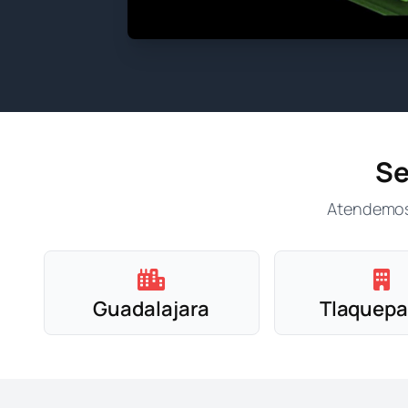
Se
Atendemos 
Guadalajara
Tlaquep