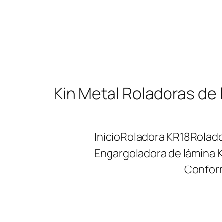
Saltar
al
contenido
Kin Metal Roladoras de 
Inicio
Roladora KR18
Rolad
Engargoladora de lámina 
Confor