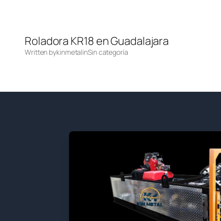
Roladora KR18 en Guadalajara
Written by
kinmetal
in
Sin categoría