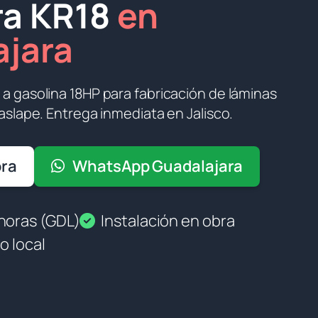
ra KR18
en
ajara
a gasolina 18HP para fabricación de láminas
aslape. Entrega inmediata en Jalisco.
ora
WhatsApp Guadalajara
horas (GDL)
Instalación en obra
o local