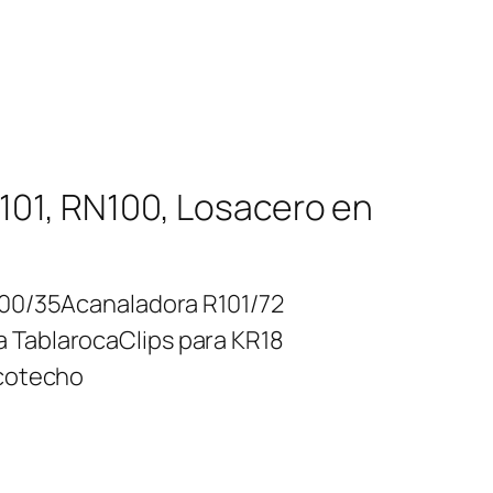
R101, RN100, Losacero en
00/35
Acanaladora R101/72
ra Tablaroca
Clips para KR18
rcotecho