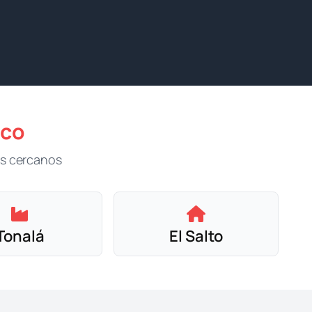
sco
os cercanos
Tonalá
El Salto