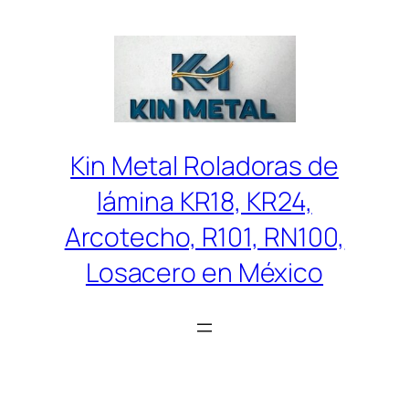
Saltar
al
contenido
Kin Metal Roladoras de
lámina KR18, KR24,
Arcotecho, R101, RN100,
Losacero en México