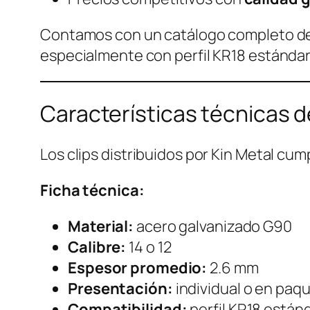
Contamos con un catálogo completo de 
especialmente con perfil KR18 estándar
Características técnicas d
Los clips distribuidos por Kin Metal c
Ficha técnica:
Material:
acero galvanizado G90
Calibre:
14 o 12
Espesor promedio:
2.6 mm
Presentación:
individual o en paq
Compatibilidad:
perfil KR18 estánd