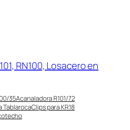
R101, RN100, Losacero en
00/35
Acanaladora R101/72
ra Tablaroca
Clips para KR18
rcotecho