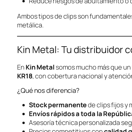
Reduce riesgos de abultamiento o 
Ambos tipos de clips son fundamentales p
metálica.
Kin Metal: Tu distribuidor 
En
Kin Metal
somos mucho más que un f
KR18
, con cobertura nacional y atenció
¿Qué nos diferencia?
Stock permanente
de clips fijos y 
Envíos rápidos a toda la Repúbli
Asesoría técnica personalizada seg
Precios competitivos con
calidad 