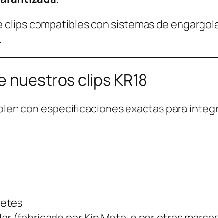
clips compatibles con sistemas de engargola
.
e nuestros clips KR18
umplen con especificaciones exactas para inte
uetes
ar (fabricado por Kin Metal o por otras marca