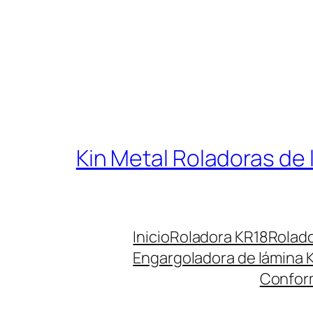
Saltar
al
contenido
Kin Metal Roladoras de 
Inicio
Roladora KR18
Rolad
Engargoladora de lámina 
Confor