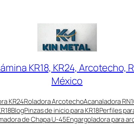
lámina KR18, KR24, Arcotecho, 
México
ora KR24
Roladora Arcotecho
Acanaladora RN1
KR18
Blog
Pinzas de inicio para KR18
Perfiles pa
madora de Chapa U-45
Engargoladora para a