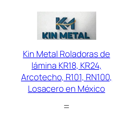
Saltar
al
contenido
Kin Metal Roladoras de
lámina KR18, KR24,
Arcotecho, R101, RN100,
Losacero en México